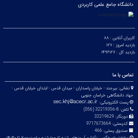
دانشگاه جامع علمی کاربردی
کاربران آنلاین :
۸۸
بازدید امروز :
۱۲۷
بازدید کل :
۱۴۹۶۱۲۷
تماس با ما
نشانی:
بیرجند - خیابان پاسداران - میدان قدس - ابتدای خیابان قدس -
جهاد دانشگاهی خراسان جنوبی
پست الکترونیکی:
تلفن:
8-32219356 (056)
دورنگار:
32219629
کدپستی:
9717673664
صندوق پستی:
466
ساعات پاسخگویی:
(اداری) روزهای شنبه تا چهارشنبه ساعت:۷:۰۰ تا ۱۴:۳۰،