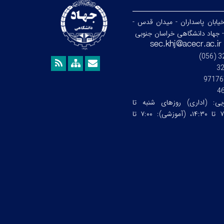
خیابان پاسداران - میدان قدس -
- جهاد دانشگاهی خراسان جنوبی
3
97176
4
ویی:
(اداری) روزهای شنبه تا
چهارشنبه ساعت:۷:۰۰ تا ۱۴:۳۰، (آموزشی): ۷:۰۰ تا