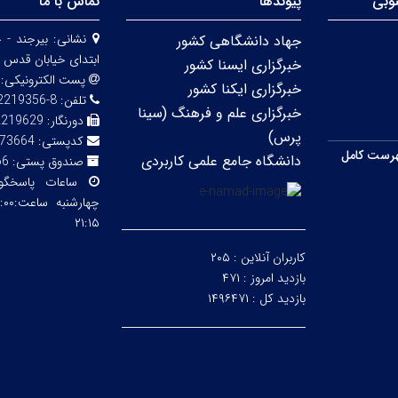
وبی
پیوندها
تماس با ما
نشانی:
بیرجند - 
جهاد دانشگاهی کشور
ابتدای خیابان قدس 
خبرگزاری ایسنا کشور
پست الکترونیکی:
خبرگزاری ایکنا کشور
تلفن:
8-32219356 (056)
خبرگزاری علم و فرهنگ (سینا
دورنگار:
2219629
پرس)
کدپستی:
73664
رست کامل
دانشگاه جامع علمی کاربردی
صندوق پستی:
66
ساعات پاسخگ
۲۱:۱۵
کاربران آنلاین :
۲۰۵
بازدید امروز :
۴۷۱
بازدید کل :
۱۴۹۶۴۷۱