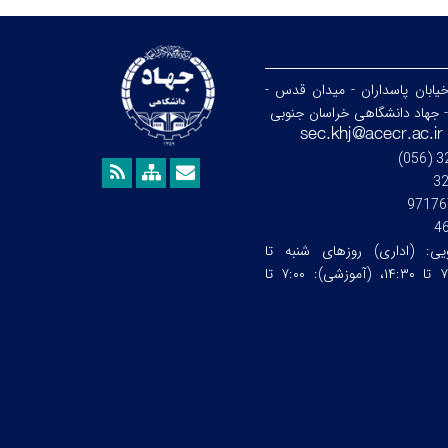
خیابان پاسداران - میدان قدس -
- جهاد دانشگاهی خراسان جنوبی
3
97176
4
ویی:
(اداری) روزهای شنبه تا
چهارشنبه ساعت:۷:۰۰ تا ۱۴:۳۰، (آموزشی): ۷:۰۰ تا