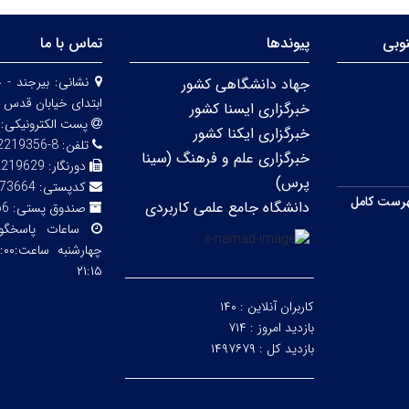
وبی
پیوندها
تماس با ما
نشانی:
بیرجند - 
جهاد دانشگاهی کشور
ابتدای خیابان قدس 
خبرگزاری ایسنا کشور
پست الکترونیکی:
خبرگزاری ایکنا کشور
تلفن:
8-32219356 (056)
خبرگزاری علم و فرهنگ (سینا
دورنگار:
2219629
پرس)
کدپستی:
73664
رست کامل
دانشگاه جامع علمی کاربردی
صندوق پستی:
66
ساعات پاسخگ
۲۱:۱۵
کاربران آنلاین :
۱۴۰
بازدید امروز :
۷۱۴
بازدید کل :
۱۴۹۷۶۷۹