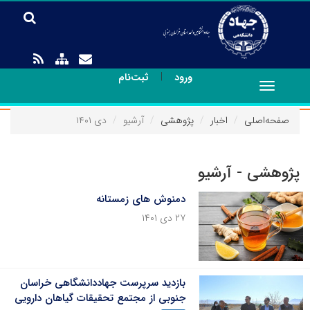
|
ورود
ثبت‌نام
Toggle
navigation
صفحه‌اصلی
اخبار
پژوهشی
آرشیو
دی ۱۴۰۱
پژوهشی - آرشیو
دمنوش های زمستانه
۲۷ دی ۱۴۰۱
بازدید سرپرست جهاددانشگاهی خراسان
جنوبی از مجتمع تحقیقات گیاهان دارویی