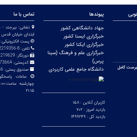
وبی
پیوندها
تماس با ما
نشانی:
بیرجند - 
جهاد دانشگاهی کشور
ابتدای خیابان قدس 
خبرگزاری ایسنا کشور
پست الکترونیکی:
خبرگزاری ایکنا کشور
تلفن:
8-32219356 (056)
خبرگزاری علم و فرهنگ (سینا
دورنگار:
2219629
پرس)
کدپستی:
73664
رست کامل
دانشگاه جامع علمی کاربردی
صندوق پستی:
66
ساعات پاسخگ
۲۱:۱۵
کاربران آنلاین :
۱۵۸
بازدید امروز :
۷۰۲
بازدید کل :
۱۴۹۹۲۴۹