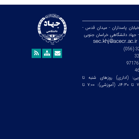
خیابان پاسداران - میدان قدس -
- جهاد دانشگاهی خراسان جنوبی
3
97176
4
ویی:
(اداری) روزهای شنبه تا
چهارشنبه ساعت:۷:۰۰ تا ۱۴:۳۰، (آموزشی): ۷:۰۰ تا