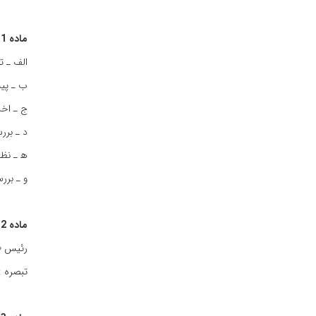
ماده‌ 11 :
الف‌ ـ ت
ب‌ ـ پیش
ج‌ ـ اخذ
د ـ بررس
ه‍ ـ نظا
و ـ بررس
ماده‌ 12 : رئیس‌ مرکز
رئیس‌ « 
تبصره ‌: