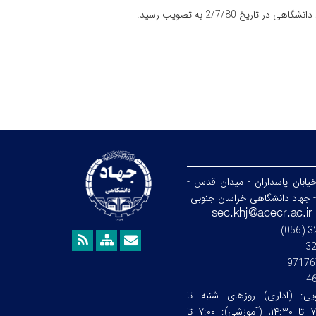
خیابان پاسداران - میدان قدس -
- جهاد دانشگاهی خراسان جنوبی
3
97176
4
ویی:
(اداری) روزهای شنبه تا
چهارشنبه ساعت:۷:۰۰ تا ۱۴:۳۰، (آموزشی): ۷:۰۰ تا