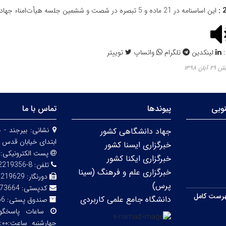
این‌ اساسنامه‌ در 21 ماده‌ و 5 تبصره‌ در شصت ‌و ششمین‌ جلسه‌ هیأت‌امناء جهاد دانشگاهی‌ در تاریخ‌ 2/7/80 به‌ تصویب‌ رسید.
:
لینکدین
تلگرام
واتساپ
توییتر
ن ۱۳۹۸
وبی
پیوندها
تماس با ما
نشانی:
بیرجند - 
جهاد دانشگاهی کشور
ابتدای خیابان قدس 
خبرگزاری ایسنا کشور
پست الکترونیکی:
خبرگزاری ایکنا کشور
تلفن:
8-32219356 (056)
خبرگزاری علم و فرهنگ (سینا
دورنگار:
2219629
پرس)
کدپستی:
73664
رست کامل
دانشگاه جامع علمی کاربردی
صندوق پستی:
66
ساعات پاسخگ