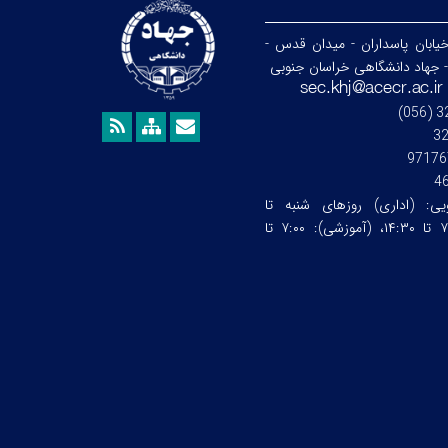
خیابان پاسداران - میدان قدس -
- جهاد دانشگاهی خراسان جنوبی
3
97176
4
ویی:
(اداری) روزهای شنبه تا
چهارشنبه ساعت:۷:۰۰ تا ۱۴:۳۰، (آموزشی): ۷:۰۰ تا