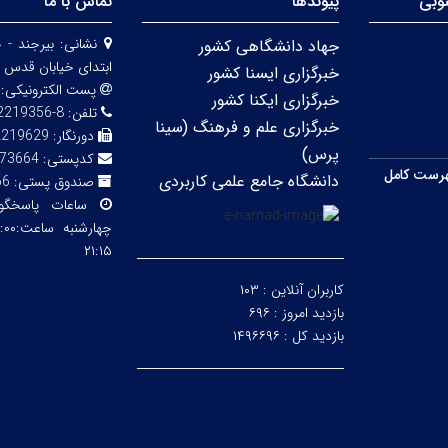
وبی
پیوندها
تماس با ما
نشانی:
بیرجند - 
جهاد دانشگاهی کشور
ابتدای خیابان قدس 
خبرگزاری ایسنا کشور
پست الکترونیکی:
خبرگزاری ایکنا کشور
تلفن:
8-32219356 (056)
خبرگزاری علم و فرهنگ (سینا
دورنگار:
2219629
پرس)
کدپستی:
73664
رست کامل
دانشگاه جامع علمی کاربردی
صندوق پستی:
66
ساعات پاسخگ
۲۱:۱۵
کاربران آنلاین :
۱۰۳
بازدید امروز :
۶۹۶
بازدید کل :
۱۴۹۶۶۹۶