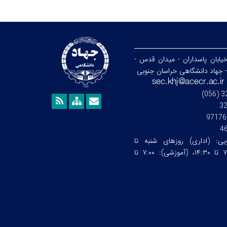
خیابان پاسداران - میدان قدس -
- جهاد دانشگاهی خراسان جنوبی
3
97176
4
ویی:
(اداری) روزهای شنبه تا
چهارشنبه ساعت:۷:۰۰ تا ۱۴:۳۰، (آموزشی): ۷:۰۰ تا