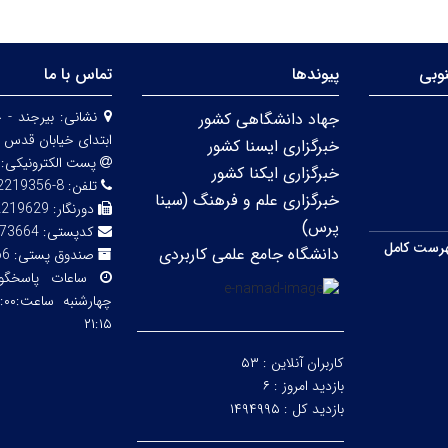
وبی
پیوندها
تماس با ما
نشانی:
بیرجند - 
جهاد دانشگاهی کشور
ابتدای خیابان قدس 
خبرگزاری ایسنا کشور
پست الکترونیکی:
خبرگزاری ایکنا کشور
تلفن:
8-32219356 (056)
خبرگزاری علم و فرهنگ (سینا
دورنگار:
2219629
پرس)
کدپستی:
73664
رست کامل
دانشگاه جامع علمی کاربردی
صندوق پستی:
66
ساعات پاسخگ
۲۱:۱۵
کاربران آنلاین :
۵۳
بازدید امروز :
۶
بازدید کل :
۱۴۹۴۹۹۵