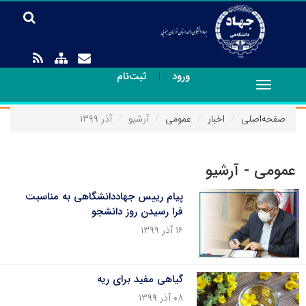
|
ورود
ثبت‌نام
Toggle
navigation
صفحه‌اصلی
اخبار
عمومی
آرشیو
آذر ۱۳۹۹
عمومی - آرشیو
پیام رییس جهاددانشگاهی به مناسبت
فرا رسیدن روز دانشجو
۱۶ آذر ۱۳۹۹
گیاهی مفید برای ریه
۰۸ آذر ۱۳۹۹