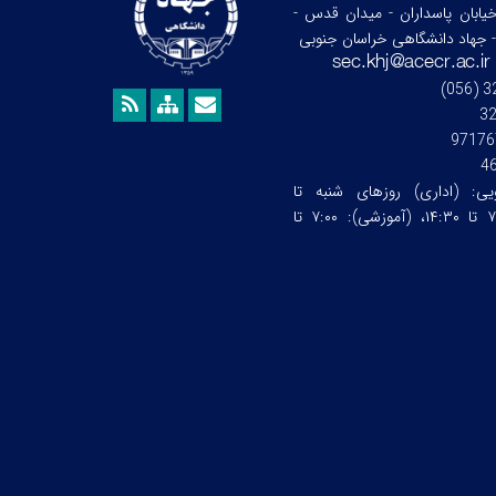
خیابان پاسداران - میدان قدس -
- جهاد دانشگاهی خراسان جنوبی
3
97176
4
ویی:
(اداری) روزهای شنبه تا
چهارشنبه ساعت:۷:۰۰ تا ۱۴:۳۰، (آموزشی): ۷:۰۰ تا