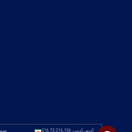
آدرس آی‌پی:
216.73.216.156
سیستم