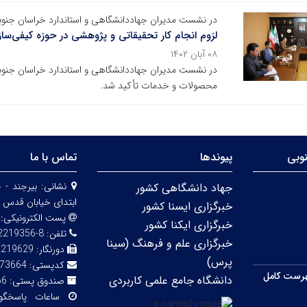
در نشست مدیران جهاددانشگاهی و استاندارد خراسان جنو
لزوم انجام کار تحقیقاتی و پژوهشی در حوزه کیفی‌
۰۸ آبان ۱۴۰۲
در نشست مدیران جهاددانشگاهی و استاندارد خراسان جنوبی
محصولات و خدمات تأکید شد.
وبی
پیوندها
تماس با ما
نشانی:
بیرجند - 
جهاد دانشگاهی کشور
ابتدای خیابان قدس 
خبرگزاری ایسنا کشور
پست الکترونیکی:
خبرگزاری ایکنا کشور
تلفن:
8-32219356 (056)
خبرگزاری علم و فرهنگ (سینا
دورنگار:
2219629
پرس)
کدپستی:
73664
رست کامل
دانشگاه جامع علمی کاربردی
صندوق پستی:
66
ساعات پاسخگ