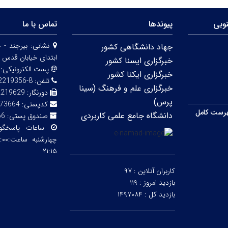
وبی
پیوندها
تماس با ما
نشانی:
بیرجند - 
جهاد دانشگاهی کشور
ابتدای خیابان قدس 
خبرگزاری ایسنا کشور
پست الکترونیکی:
خبرگزاری ایکنا کشور
تلفن:
8-32219356 (056)
خبرگزاری علم و فرهنگ (سینا
دورنگار:
2219629
پرس)
کدپستی:
73664
رست کامل
دانشگاه جامع علمی کاربردی
صندوق پستی:
66
ساعات پاسخگ
۲۱:۱۵
کاربران آنلاین :
۹۷
بازدید امروز :
۱۱۹
بازدید کل :
۱۴۹۷۰۸۴