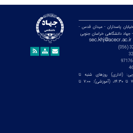
خیابان پاسداران - میدان قدس -
- جهاد دانشگاهی خراسان جنوبی
3
97176
4
ویی:
(اداری) روزهای شنبه تا
چهارشنبه ساعت:۷:۰۰ تا ۱۴:۳۰، (آموزشی): ۷:۰۰ تا