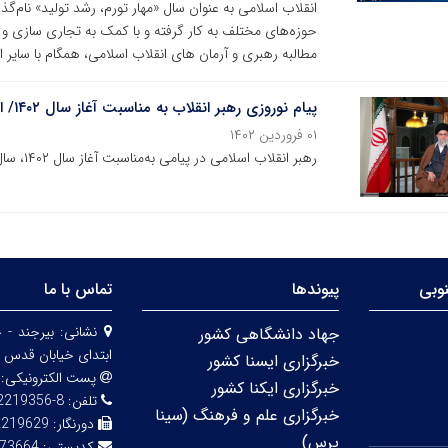
انقلاب اسلامی به عنوان سال «مهار تورم، رشد تولید» نام
حوزه‌های مختلف به کار گرفته و با کمک به تجاری سازی و 
مطالبه رهبری و آرمان های انقلاب اسلامی، همگام با سایر اق
پیام نوروزی رهبر انقلاب به مناسبت آغاز سال ۱۴۰۲/ انتخاب شعار«مهار تورم، رشد تولید» برای امسال
۰۱ فروردین ۱۴۰۲
رهبر انقلاب اسلامی در پیامی به‌مناسبت آغاز سال ۱۴۰۲، سال جدید را سال «مهار تورم، رشد تولید» نام‌گذاری کردند.
وبی
پیوندها
تماس با ما
نشانی:
بیرجند - 
جهاد دانشگاهی کشور
ابتدای خیابان قدس 
خبرگزاری ایسنا کشور
پست الکترونیکی:
خبرگزاری ایکنا کشور
تلفن:
8-32219356 (056)
خبرگزاری علم و فرهنگ (سینا
دورنگار:
2219629
پرس)
کدپستی:
73664