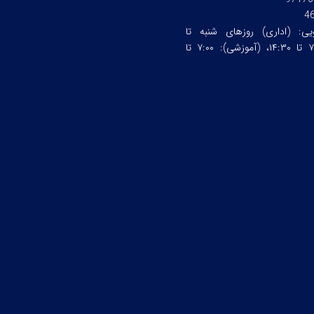
4
ویی:
(اداری) روزهای شنبه تا
چهارشنبه ساعت:۷:۰۰ تا ۱۴:۳۰، (آموزشی): ۷:۰۰ تا