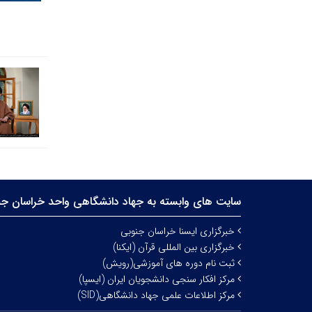
سایت های وابسته به جهاد دانشگاهی واحد خراسان جن
خبرگزاری ایسنا خراسان جنوبی
خبرگزاری بین المللی قرآن (ایکنا)
ثبت نام دوره های آموزشی(رویش)
مرکز افکار سنجی دانشجویان ایران (ایسپا)
مرکز اطلاعات علمی جهاد دانشگاهی(SID)