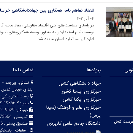
انعقاد تفاهم نامه همکاری بین جهاددانشگاهی خراسان 
۰۴ آذر ۱۴۰۲
در راستای سیاست‌های کلی اقتصاد مقاومتی، مفاد بیانیه گا
توسعه نظام استاندارد و به منظور توسعه همکاری‌های تحو
اداره کل استاندارد استان منعقد شد.
وبی
پیوندها
تماس با ما
نشانی:
بیرجند - 
جهاد دانشگاهی کشور
ابتدای خیابان قدس 
خبرگزاری ایسنا کشور
پست الکترونیکی:
خبرگزاری ایکنا کشور
تلفن:
8-32219356 (056)
خبرگزاری علم و فرهنگ (سینا
دورنگار:
2219629
پرس)
کدپستی:
73664
رست کامل
دانشگاه جامع علمی کاربردی
صندوق پستی:
66
ساعات پاسخگ