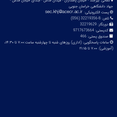
نشانی:
بیرجند - خیابان پاسداران - میدان قدس - ابتدای خیابان قدس -
جهاد دانشگاهی خراسان جنوبی
پست الکترونیکی:
تلفن:
8-32219356 (056)
دورنگار:
32219629
کدپستی:
9717673664
صندوق پستی:
466
ساعات پاسخگویی:
(اداری) روزهای شنبه تا چهارشنبه ساعت:۷:۰۰ تا ۱۴:۳۰،
(آموزشی): ۷:۰۰ تا ۲۱:۱۵