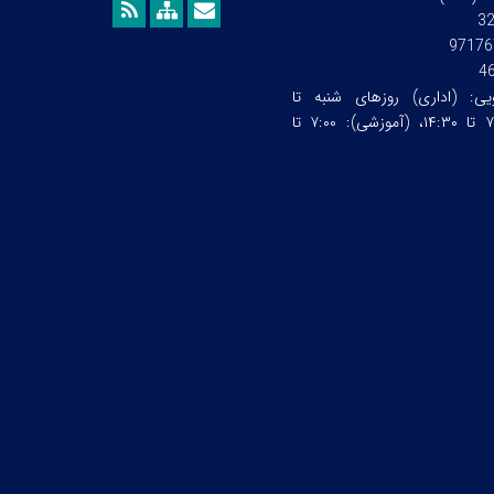
3
97176
4
ویی:
(اداری) روزهای شنبه تا
چهارشنبه ساعت:۷:۰۰ تا ۱۴:۳۰، (آموزشی): ۷:۰۰ تا