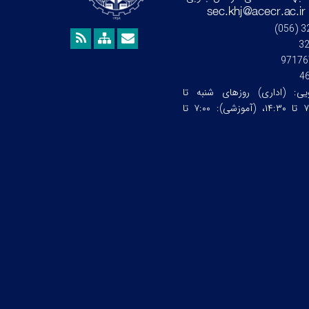
3
97176
4
ویی:
(اداری) روزهای شنبه تا
چهارشنبه ساعت:۷:۰۰ تا ۱۴:۳۰، (آموزشی): ۷:۰۰ تا