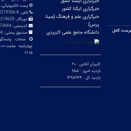
خبرگزاری ایسنا کشور
پست الکترونیکی:
خبرگزاری ایکنا کشور
تلفن:
8-32219356 (056)
خبرگزاری علم و فرهنگ (سینا
دورنگار:
2219629
پرس)
کدپستی:
73664
رست کامل
دانشگاه جامع علمی کاربردی
صندوق پستی:
66
ساعات پاسخگ
۲۱:۱۵
کاربران آنلاین :
۶۰
بازدید امروز :
۹۵۵
بازدید کل :
۱۴۹۵۹۴۴