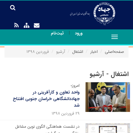
|
ورود
ثبت‌نام
Toggle
navigation
صفحه‌اصلی
اخبار
اشتغال
آرشیو
فروردین ۱۳۹۸
اشتغال - آرشیو
امروز؛
واحد تعاون و کارآفرینی در
جهاددانشگاهی خراسان جنوبی افتتاح
شد
۲۹ فروردین ۱۳۹۸
در نشست هماهنگی الگوی نوین مشاغل