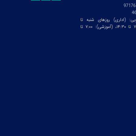
97176
4
ویی:
(اداری) روزهای شنبه تا
چهارشنبه ساعت:۷:۰۰ تا ۱۴:۳۰، (آموزشی): ۷:۰۰ تا