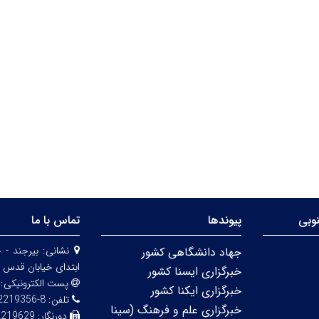
وبی
پیوندها
تماس با ما
نشانی:
بیرجند - 
جهاد دانشگاهی کشور
ابتدای خیابان قدس 
خبرگزاری ایسنا کشور
پست الکترونیکی:
خبرگزاری ایکنا کشور
تلفن:
8-32219356 (056)
خبرگزاری علم و فرهنگ (سینا
دورنگار:
2219629