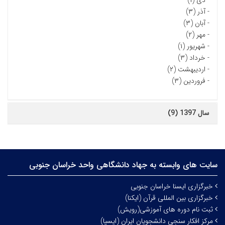
-
دی (۱)
-
آذر (۳)
-
آبان (۳)
-
مهر (۲)
-
شهریور (۱)
-
خرداد (۳)
-
اردیبهشت (۲)
-
فروردین (۳)
سال 1397 (9)
سایت های وابسته به جهاد دانشگاهی واحد خراسان جنوبی
خبرگزاری ایسنا خراسان جنوبی
خبرگزاری بین المللی قرآن (ایکنا)
ثبت نام دوره های آموزشی(رویش)
مرکز افکار سنجی دانشجویان ایران (ایسپا)