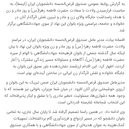
به گزارش روابط عمومی صندوق قرض‌الحسنه دانشجویان ایران (ایسفا)، به
مناسبت فرارسیدن ولادت با سعادت حضرت فاطمه زهرا(س) و روز مادر و زن
با هدف پاسداشت جایگاه والای زن و مادر و تبیین نقش اثرگذار آنان در
خانواده و جامعه، مراسمی ویژه بانوان این نهاد از سوی جهاددانشگاهی برگزار
شد.
افسانه بیات، مدیر عامل صندوق قرض‌الحسنه دانشجویان ایران، در مراسم
ولادت حضرت فاطمه زهرا (س) و روز مادر و زن ویژه بانوان این نهاد با بیان
اینکه سال گذشته جمعی از بانوان فرهیخته جهاددانشگاهی با الهام از سیره
حضرت فاطمه زهرا (س)، آگاهانه و مسئولانه مسیر زندگی مشترک را آغاز
کردند، اظهار کرد: این اقدام ارزشمند نشان‌دهنده باور عمیق این بانوان به
جایگاه خانواده و نقش اثرگذار زن ایرانی در ساختن آینده‌ای بهتر است.
مدیرعامل صندوق قرض‌الحسنه دانشجویان ایران ضمن تبریک به این بانوان و
آرزوی خوشبختی برای آنان افزود: در میان شما عزیزان، بانوانی نیز هستند که با
وجود همه دشواری‌ها، مسئولیت خطیر مادری را با عشق و ایثار پذیرفته‌اند که
این انتخاب شجاعانه شایسته قدردانی است.
وی ادامه داد: در همین راستا تصمیم گرفته شد تا پایان سال جاری، به تمامی
بانوان دانشجو که در مسیر ازدواج و فرزندآوری گام برداشته‌اند، تسهیلات
کمک‌هزینه به عنوان هدیه‌ای از سوی جهاددانشگاهی و با همکاری صندوق