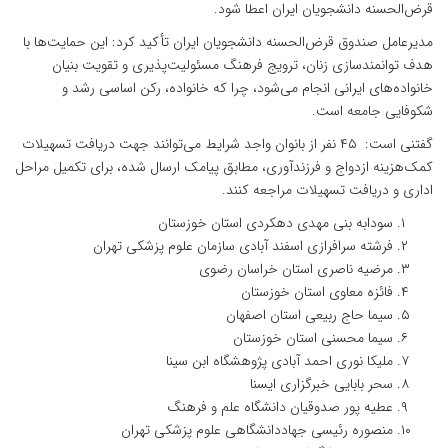
قرض‌الحسنه دانشجویان ایران اعطا شود.
مدیرعامل صندوق قرض‌الحسنه دانشجویان ایران تأکید کرد: این حمایت‌ها با
هدف توانمندسازی زنان، ترویج فرهنگ مسئولیت‌پذیری و تقویت بنیان
خانواده‌های ایرانی انجام می‌شود، چرا که خانواده، رکن اساسی رشد و
شکوفایی جامعه است.
گفتنی است: ۴۵ نفر از بانوان واجد شرایط می‌توانند جهت دریافت تسهیلات
کمک‌هزینه ازدواج و فرزندآوری، مطابق پیامک ارسال شده، برای تکمیل مراحل
اداری و دریافت تسهیلات مراجعه کنند.
سودابه بنی مهدی دهکردی استان خوزستان
فرشته سرافرازی اسفند آبادی سازمان علوم پزشکی تهران
مرضیه ناصری استان خراسان رضوی
فائزه معاوی استان خوزستان
سیما حاج ربیعی استان اصفهان
سیما محسنی استان خوزستان
ملیکا نوری احمد آبادی پژوهشگاه ابن سینا
سحر بابایی خبرگزاری ایسنا
عطیه پور صدوقیان دانشگاه علم و فرهنگ
منصوره رئیسی جهاددانشگاهی علوم پزشکی تهران