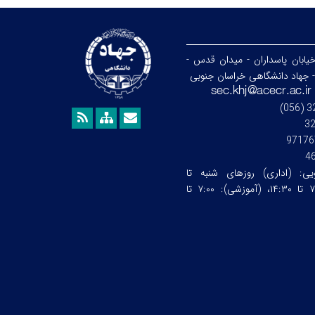
خیابان پاسداران - میدان قدس -
- جهاد دانشگاهی خراسان جنوبی
3
97176
4
ویی:
(اداری) روزهای شنبه تا
چهارشنبه ساعت:۷:۰۰ تا ۱۴:۳۰، (آموزشی): ۷:۰۰ تا