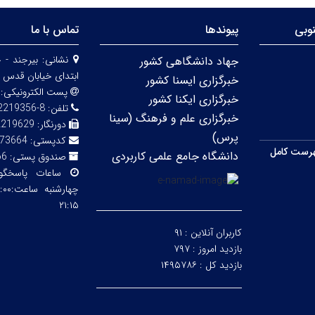
وبی
پیوندها
تماس با ما
نشانی:
بیرجند - 
جهاد دانشگاهی کشور
ابتدای خیابان قدس 
خبرگزاری ایسنا کشور
پست الکترونیکی:
خبرگزاری ایکنا کشور
تلفن:
8-32219356 (056)
خبرگزاری علم و فرهنگ (سینا
دورنگار:
2219629
پرس)
کدپستی:
73664
رست کامل
دانشگاه جامع علمی کاربردی
صندوق پستی:
66
ساعات پاسخگ
۲۱:۱۵
کاربران آنلاین :
۹۱
بازدید امروز :
۷۹۷
بازدید کل :
۱۴۹۵۷۸۶