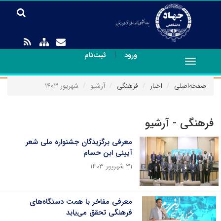
|
ورود
ثبت‌نام
Toggle
navigation
صفحه‌اصلی
اخبار
فرهنگی
آرشیو
شهریور ۱۴۰۳
فرهنگی - آرشیو
معرفی برگزیدگان جشنواره ملی شعر
آیینی ابن حسام
۳۱ شهریور ۱۴۰۳
معرفی مفاخر با همت دستگاه‌های
فرهنگی تحقق می‌یابد