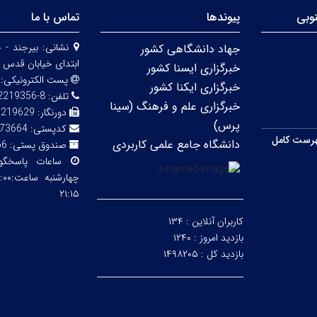
وبی
پیوندها
تماس با ما
نشانی:
بیرجند - 
جهاد دانشگاهی کشور
ابتدای خیابان قدس 
خبرگزاری ایسنا کشور
پست الکترونیکی:
خبرگزاری ایکنا کشور
تلفن:
8-32219356 (056)
خبرگزاری علم و فرهنگ (سینا
دورنگار:
2219629
پرس)
کدپستی:
73664
رست کامل
دانشگاه جامع علمی کاربردی
صندوق پستی:
66
ساعات پاسخگ
۲۱:۱۵
کاربران آنلاین :
۱۳۴
بازدید امروز :
۱۲۴۰
بازدید کل :
۱۴۹۸۲۰۵