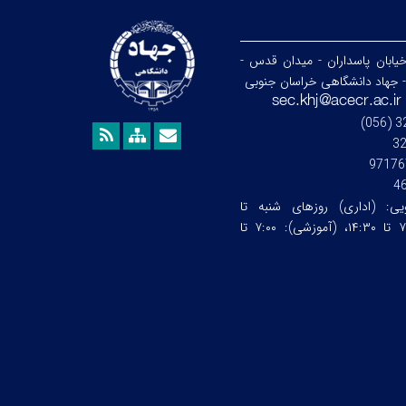
خیابان پاسداران - میدان قدس -
- جهاد دانشگاهی خراسان جنوبی
3
97176
4
ویی:
(اداری) روزهای شنبه تا
چهارشنبه ساعت:۷:۰۰ تا ۱۴:۳۰، (آموزشی): ۷:۰۰ تا