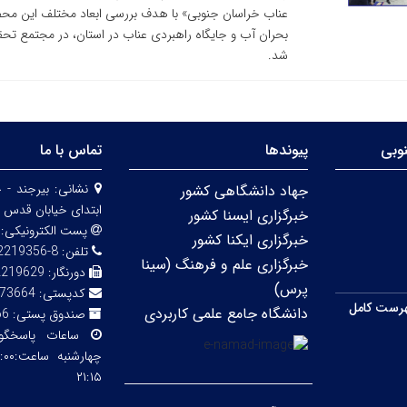
عناب خراسان جنوبی» با هدف بررسی ابعاد مختلف این محصول ا
بحران آب و جایگاه راهبردی عناب در استان، در مجتمع تحق
شد.
وبی
پیوندها
تماس با ما
نشانی:
بیرجند - 
جهاد دانشگاهی کشور
ابتدای خیابان قدس 
خبرگزاری ایسنا کشور
پست الکترونیکی:
خبرگزاری ایکنا کشور
تلفن:
8-32219356 (056)
خبرگزاری علم و فرهنگ (سینا
دورنگار:
2219629
پرس)
کدپستی:
73664
رست کامل
دانشگاه جامع علمی کاربردی
صندوق پستی:
66
ساعات پاسخگ
۲۱:۱۵