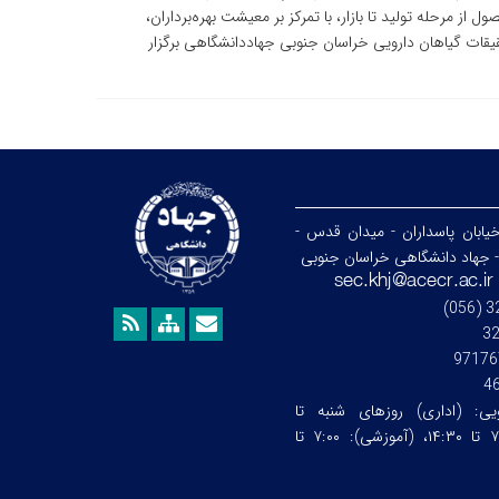
ز مرحله تولید تا بازار، با تمرکز بر معیشت بهره‌برداران،
یقات گیاهان دارویی خراسان جنوبی جهاددانشگاهی برگزار
خیابان پاسداران - میدان قدس -
- جهاد دانشگاهی خراسان جنوبی
3
97176
4
ویی:
(اداری) روزهای شنبه تا
چهارشنبه ساعت:۷:۰۰ تا ۱۴:۳۰، (آموزشی): ۷:۰۰ تا