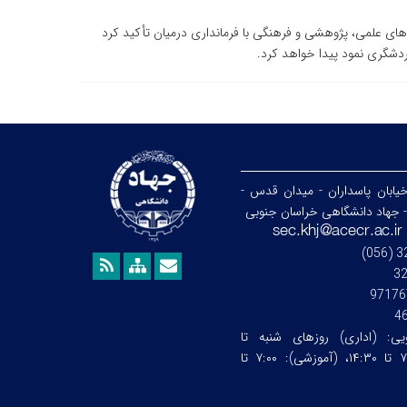
ی علمی، پژوهشی و فرهنگی با فرمانداری درمیان تأکید کرد
ردشگری نمود پیدا خواهد کرد.
خیابان پاسداران - میدان قدس -
- جهاد دانشگاهی خراسان جنوبی
3
97176
4
ویی:
(اداری) روزهای شنبه تا
چهارشنبه ساعت:۷:۰۰ تا ۱۴:۳۰، (آموزشی): ۷:۰۰ تا