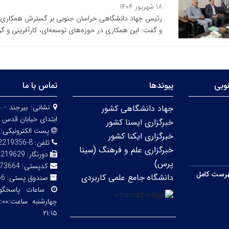
۱۸ شهریور ۱۴۰۴
رئیس جهاد دانشگاهی خراسان جنوبی بر گسترش همکاری‌ها
و گفت: این همکاری‌ در حوزه‌های توسعه‌ای، کارآفرینی و گ
وبی
پیوندها
تماس با ما
نشانی:
بیرجند - 
جهاد دانشگاهی کشور
ابتدای خیابان قدس 
خبرگزاری ایسنا کشور
پست الکترونیکی:
خبرگزاری ایکنا کشور
تلفن:
8-32219356 (056)
خبرگزاری علم و فرهنگ (سینا
دورنگار:
2219629
پرس)
کدپستی:
73664
رست کامل
دانشگاه جامع علمی کاربردی
صندوق پستی:
66
ساعات پاسخگ
۲۱:۱۵