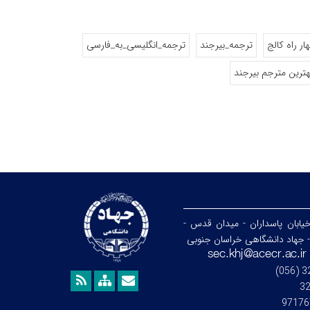
ار راه کالج
ترجمه_بیرجند
ترجمه_انگلیسی_به_فارسی
هترین مترجم بیرجند
خیابان پاسداران - میدان قدس -
- جهاد دانشگاهی خراسان جنوبی
3
97176