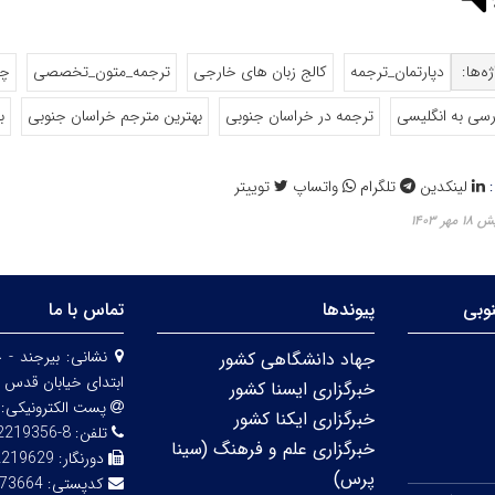
ه‌ها:
دپارتمان_ترجمه
کالج زبان های خارجی
ترجمه_متون_تخصصی
چه
رسی به انگلیسی
ترجمه در خراسان جنوبی
بهترین مترجم خراسان جنوبی
ب
:
لینکدین
تلگرام
واتساپ
توییتر
ر ۱۴۰۳
وبی
پیوندها
تماس با ما
نشانی:
بیرجند - 
جهاد دانشگاهی کشور
ابتدای خیابان قدس 
خبرگزاری ایسنا کشور
پست الکترونیکی:
خبرگزاری ایکنا کشور
تلفن:
8-32219356 (056)
خبرگزاری علم و فرهنگ (سینا
دورنگار:
2219629
پرس)
کدپستی:
73664