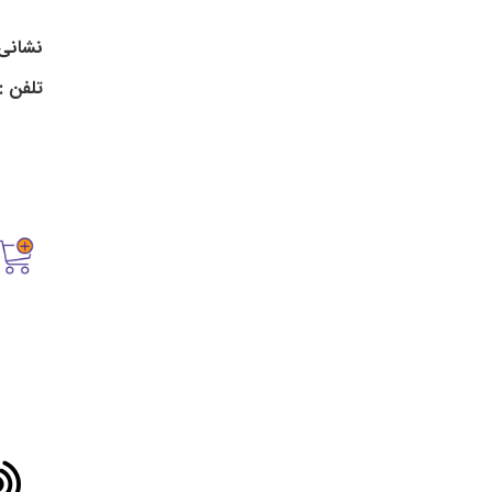
نشانی:
تلفن : 32219021- 6