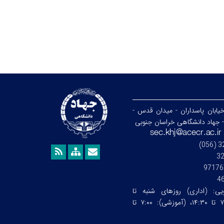
خیابان پاسداران - میدان قدس -
- جهاد دانشگاهی خراسان جنوبی
3
97176
4
ویی:
(اداری) روزهای شنبه تا
چهارشنبه ساعت:۷:۰۰ تا ۱۴:۳۰، (آموزشی): ۷:۰۰ تا