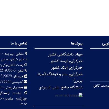
وبی
پیوندها
تماس با ما
نشانی:
بیرجند - 
جهاد دانشگاهی کشور
ابتدای خیابان قدس 
خبرگزاری ایسنا کشور
پست الکترونیکی:
خبرگزاری ایکنا کشور
تلفن:
8-32219356 (056)
خبرگزاری علم و فرهنگ (سینا
دورنگار:
2219629
پرس)
کدپستی:
73664
رست کامل
دانشگاه جامع علمی کاربردی
صندوق پستی:
66
ساعات پاسخگ
۲۱:۱۵