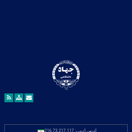
آدرس آی‌پی:
216.73.217.117