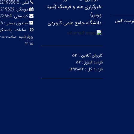
تلفن:
8-32219356 (056)
خبرگزاری علم و فرهنگ (سینا
دورنگار:
2219629
پرس)
کدپستی:
73664
رست کامل
دانشگاه جامع علمی کاربردی
صندوق پستی:
66
ساعات پاسخگ
۲۱:۱۵
کاربران آنلاین :
۵۳
بازدید امروز :
۵۲
بازدید کل :
۱۴۹۶۰۵۲