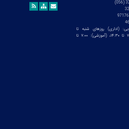
3
97176
4
ویی:
(اداری) روزهای شنبه تا
چهارشنبه ساعت:۷:۰۰ تا ۱۴:۳۰، (آموزشی): ۷:۰۰ تا