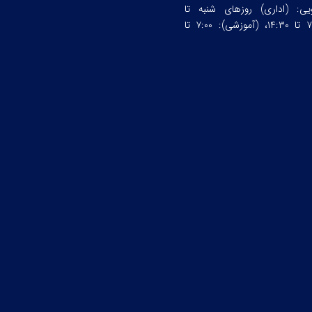
ویی:
(اداری) روزهای شنبه تا
چهارشنبه ساعت:۷:۰۰ تا ۱۴:۳۰، (آموزشی): ۷:۰۰ تا