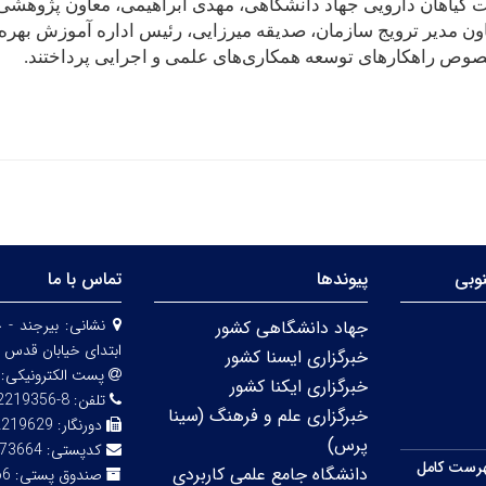
گیاهان دارویی جهاد دانشگاهی، مهدی ابراهیمی، معاون پژوهشی 
عاون مدیر ترویج سازمان، صدیقه میرزایی، رئیس اداره آموزش بهر
رخصوص راهکارهای توسعه همکاری‌های علمی و اجرایی پرداختند
.
وبی
پیوندها
تماس با ما
نشانی:
بیرجند - 
جهاد دانشگاهی کشور
ابتدای خیابان قدس 
خبرگزاری ایسنا کشور
پست الکترونیکی:
خبرگزاری ایکنا کشور
تلفن:
8-32219356 (056)
خبرگزاری علم و فرهنگ (سینا
دورنگار:
2219629
پرس)
کدپستی:
73664
رست کامل
دانشگاه جامع علمی کاربردی
صندوق پستی:
66