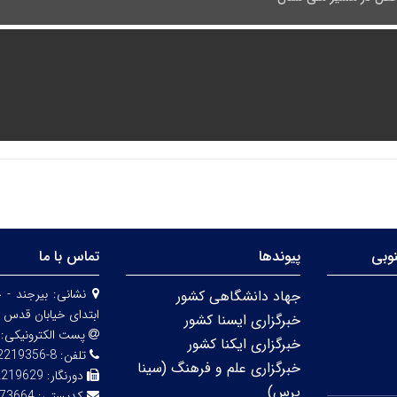
وبی
پیوندها
تماس با ما
نشانی:
بیرجند - 
جهاد دانشگاهی کشور
ابتدای خیابان قدس 
خبرگزاری ایسنا کشور
پست الکترونیکی:
خبرگزاری ایکنا کشور
تلفن:
8-32219356 (056)
خبرگزاری علم و فرهنگ (سینا
دورنگار:
2219629
پرس)
کدپستی:
73664