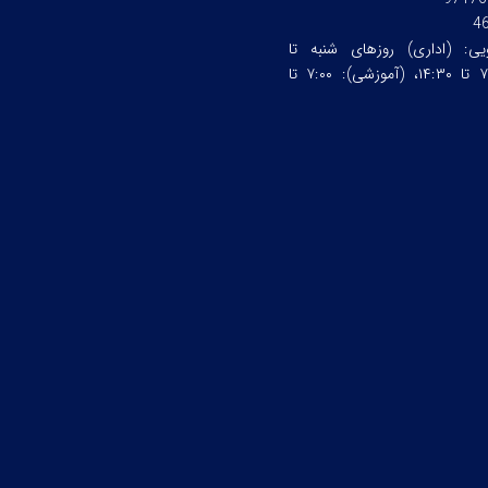
4
ویی:
(اداری) روزهای شنبه تا
چهارشنبه ساعت:۷:۰۰ تا ۱۴:۳۰، (آموزشی): ۷:۰۰ تا