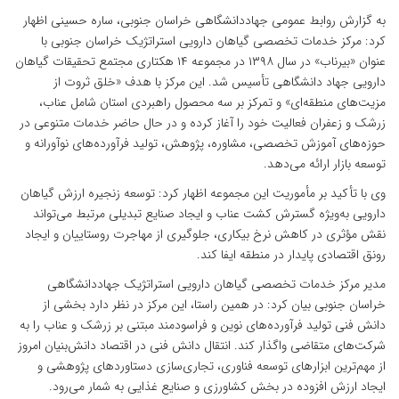
به گزارش روابط عمومی جهاددانشگاهی خراسان جنوبی، ساره حسینی اظهار
کرد: مرکز خدمات تخصصی گیاهان دارویی استراتژیک خراسان جنوبی با
عنوان «بیرناب» در سال ۱۳۹۸ در مجموعه ۱۴ هکتاری مجتمع تحقیقات گیاهان
دارویی جهاد دانشگاهی تأسیس شد. این مرکز با هدف «خلق ثروت از
مزیت‌های منطقه‌ای» و تمرکز بر سه محصول راهبردی استان شامل عناب،
زرشک و زعفران فعالیت خود را آغاز کرده و در حال حاضر خدمات متنوعی در
حوزه‌های آموزش تخصصی، مشاوره، پژوهش، تولید فرآورده‌های نوآورانه و
توسعه بازار ارائه می‌دهد.
وی با تأکید بر مأموریت این مجموعه اظهار کرد: توسعه زنجیره ارزش گیاهان
دارویی به‌ویژه گسترش کشت عناب و ایجاد صنایع تبدیلی مرتبط می‌تواند
نقش مؤثری در کاهش نرخ بیکاری، جلوگیری از مهاجرت روستاییان و ایجاد
رونق اقتصادی پایدار در منطقه ایفا کند.
مدیر مرکز خدمات تخصصی گیاهان دارویی استراتژیک جهاددانشگاهی
خراسان جنوبی بیان کرد: در همین راستا، این مرکز در نظر دارد بخشی از
دانش فنی تولید فرآورده‌های نوین و فراسودمند مبتنی بر زرشک و عناب را به
شرکت‌های متقاضی واگذار کند. انتقال دانش فنی در اقتصاد دانش‌بنیان امروز
از مهم‌ترین ابزارهای توسعه فناوری، تجاری‌سازی دستاوردهای پژوهشی و
ایجاد ارزش افزوده در بخش کشاورزی و صنایع غذایی به شمار می‌رود.