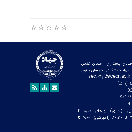
خیابان پاسداران - میدان قدس -
- جهاد دانشگاهی خراسان جنوبی
3
97176
4
ویی:
(اداری) روزهای شنبه تا
چهارشنبه ساعت:۷:۰۰ تا ۱۴:۳۰، (آموزشی): ۷:۰۰ تا