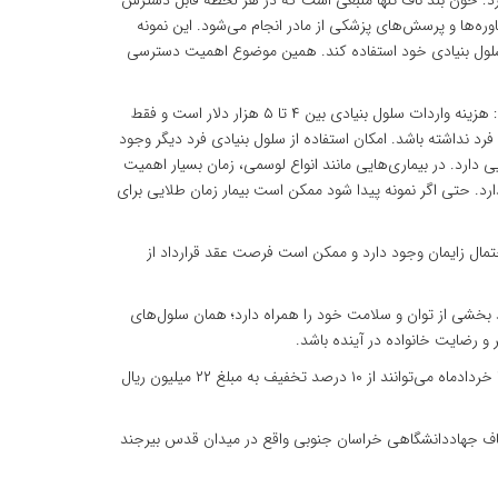
رد: خون بند ناف تنها منبعی است که در هر لحظه قابل دسترس
اوره‌ها و پرسش‌های پزشکی از مادر انجام می‌شود. این نمونه
 از سلول بنیادی خود استفاده کند. همین موضوع اهمیت دسترسی
وی با اشاره به هزینه بسیار بالای خرید سلول بنیادی از خارج از کشور تصریح کرد: هزینه واردات سلول بنیادی بین ۴ تا ۵ هزار دلار است و فقط
د نداشته باشد. امکان استفاده از سلول بنیادی فرد دیگر وجود
یی دارد. در بیماری‌هایی مانند انواع لوسمی، زمان بسیار اهمیت
ای یافتن سلول مناسب را ندارد. حتی اگر نمونه پیدا شود ممکن است بیمار زمان طلایی برای
 کند، چراکه از این زمان احتمال زایمان وجود دارد و ممکن است فرصت عقد قرارداد از
ولد بخشی از توان و سلامت خود را همراه دارد؛ همان سلول‌های
و رضایت خانواده در آینده باشد.
وی افزود: به مناسبت ایام خجسته عید ولایت، خانواده هایی که قصد ذخیره سازی خون بند ناف را دارند درصورت عقد قرارداد به صورت نقدی تا ۱۵ خردادماه می‌توانند از ۱۰ درصد تخفیف به مبلغ ۲۲ میلیون ریال
ناف جهاددانشگاهی خراسان جنوبی واقع در میدان قدس بیرجند