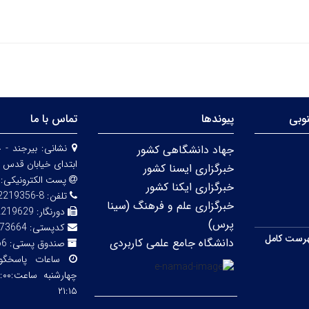
وبی
پیوندها
تماس با ما
نشانی:
بیرجند - 
جهاد دانشگاهی کشور
ابتدای خیابان قدس 
خبرگزاری ایسنا کشور
پست الکترونیکی:
خبرگزاری ایکنا کشور
تلفن:
8-32219356 (056)
خبرگزاری علم و فرهنگ (سینا
دورنگار:
2219629
پرس)
کدپستی:
73664
رست کامل
دانشگاه جامع علمی کاربردی
صندوق پستی:
66
ساعات پاسخگ
۲۱:۱۵