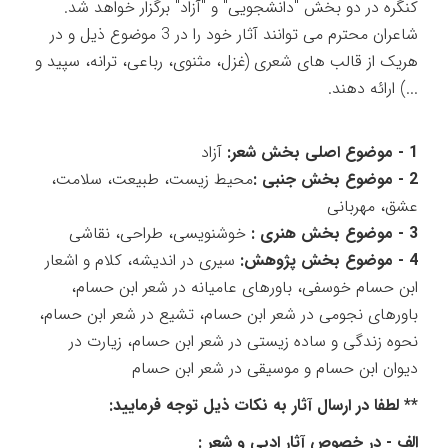
کنگره در دو بخش "دانشجویی" و "آزاد" برگزار خواهد شد.
شاعران محترم می توانند آثار خود را در 3 موضوع ذیل و در
هریک از قالب های شعری (غزل، مثنوی، رباعی، ترانه، سپید و
...) ارائه دهند.
1 - موضوع اصلی بخش شعر:
آزاد
2 - موضوع بخش جنبی :
محیط زیست، طبیعت، سلامت،
عشق، مهربانی
3 - موضوع بخش هنری :
خوشنویسی، طراحی، نقاشی
4 - موضوع بخش پژوهش:
سیری در اندیشه، کلام و اشعار
ابن حسام خوسفی، باورهای عامیانه در شعر ابن حسام،
باورهای نجومی در شعر ابن حسام، تشیع در شعر ابن حسام،
نحوه زندگی و ساده زیستی در شعر ابن حسام، زیارت در
دیوان ابن حسام و موسیقی در شعر ابن حسام
** لطفا در ارسال آثار به نکات ذیل توجه فرمایید:
الف - در خصوص آثار ادبی و شعر :