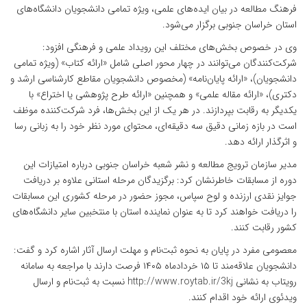
فرهنگ مطالعه در بیان ایده‌های علمی، ویژه تمامی دانشجویان دانشگاه‌های
استان خراسان جنوبی برگزار می‌شود.
وی در خصوص بخش‌های مختلف این رویداد علمی و فرهنگی افزود:
شرکت‌کنندگان می‌توانند در چهار محور اصلی شامل «ارائه کتاب» (ویژه تمامی
دانشجویان)، «ارائه پایان‌نامه» (مخصوص دانشجویان مقاطع کارشناسی ارشد و
دکتری)، «ارائه مقاله علمی» و همچنین «ارائه طرح پژوهشی یا اختراع» با
یکدیگر به رقابت بپردازند. در هر یک از این بخش‌ها، فرد شرکت‌کننده موظف
است در بازه زمانی دقیق سه دقیقه‌ای، محتوای مورد نظر خود را به زبانی رسا
و اثرگذار ارائه دهد.
مدیر سازمان ترویج مطالعه و نشر شعبه خراسان جنوبی درباره امتیازات این
دوره از مسابقات خاطرنشان کرد: برگزیدگان مرحله استانی علاوه بر دریافت
جوایز نقدی ارزنده و لوح سپاس، مجوز حضور در مرحله کشوری این مسابقات
را دریافت خواهند کرد تا به عنوان نماینده استان با منتخبین سایر دانشگاه‌های
کشور رقابت کنند.
معصومی مفرد در پایان به نحوه ثبت‌نام و مهلت ارسال آثار اشاره کرد و گفت:
دانشجویان علاقه‌مند تا ۱۵ خردادماه ۱۴۰۵ فرصت دارند با مراجعه به سامانه
رویتاب به نشانی http://www.roytab.ir/3kj نسبت به ثبت‌نام و ارسال
ویدئوی ارائه خود اقدام کنند.