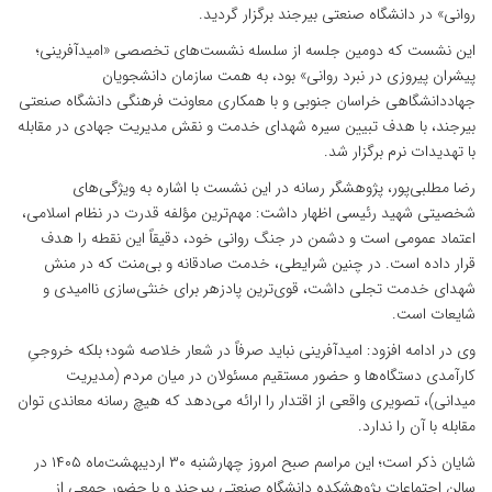
روانی» در دانشگاه صنعتی بیرجند برگزار گردید.
این نشست که دومین جلسه از سلسله نشست‌های تخصصی «امیدآفرینی؛
پیشران پیروزی در نبرد روانی» بود، به همت سازمان دانشجویان
جهاددانشگاهی خراسان جنوبی و با همکاری معاونت فرهنگی دانشگاه صنعتی
بیرجند، با هدف تبیین سیره شهدای خدمت و نقش مدیریت جهادی در مقابله
با تهدیدات نرم برگزار شد.
رضا مطلبی‌پور، پژوهشگر رسانه در این نشست با اشاره به ویژگی‌های
شخصیتی شهید رئیسی اظهار داشت: مهم‌ترین مؤلفه قدرت در نظام اسلامی،
اعتماد عمومی است و دشمن در جنگ روانی خود، دقیقاً این نقطه را هدف
قرار داده است. در چنین شرایطی، خدمت صادقانه و بی‌منت که در منش
شهدای خدمت تجلی داشت، قوی‌ترین پادزهر برای خنثی‌سازی ناامیدی و
شایعات است.
وی در ادامه افزود: امیدآفرینی نباید صرفاً در شعار خلاصه شود؛ بلکه خروجیِ
کارآمدی دستگاه‌ها و حضور مستقیم مسئولان در میان مردم (مدیریت
میدانی)، تصویری واقعی از اقتدار را ارائه می‌دهد که هیچ رسانه معاندی توان
مقابله با آن را ندارد.
شایان ذکر است؛ این مراسم صبح امروز چهارشنبه ۳۰ اردیبهشت‌ماه ۱۴۰۵ در
سالن اجتماعات پژوهشکده دانشگاه صنعتی بیرجند و با حضور جمعی از