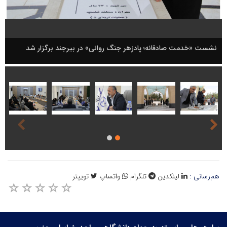
نشست «خدمت صادقانه؛ پادزهر جنگ روانی» در بیرجند برگزار شد
هم‌رسانی :
لینکدین
تلگرام
واتساپ
توییتر