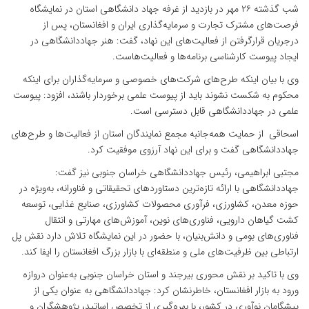
شب گذشته ۲۶ مهر در بازدید از غرفه جهاد دانشگاهی استان در نمایشگاه
فرصت‌های مشترک تجارت و سرمایه‌گذاری ایران و افغانستان، پس از
درجریان قرارگرفتن از فعالیت‌های این نهاد، گفت: هنر جهاددانشگاهی در
ایجاد پیوست کارشناسی برنامه‌ها و فعالیت‌هاست.
وی با بیان اینکه طرح‌های شرکت‌های خصوصی و سرمایه‌گذاران برای اینکه
محکوم به شکست نشوند باید از پیوست علمی برخوردار باشند، افزود: پیوست
علمی در جهاددانشگاهی قابل دسترسی است.
اسحاقی از حمایت‌ همه‌جانبه مجمع نمایندگان استان از فعالیت‌ها و طرح‌های
جهاددانشگاهی گفت و برای این نهاد آرزوی موفقیت کرد.
مجتبی ابراهیمی، رئیس جهاددانشگاهی خراسان جنوبی نیز گفت:
جهاددانشگاهی با ارائه تازه‌ترین دستاوردهای تحقیقاتی و فناورانه، به‌ویژه در
حوزه معدن، کشاورزی، فرآوری محصولات کشاورزی، صنایع غذایی، توسعه
کشت گیاهان دارویی، فناوری‌های نوین، آموزش‌های مهارتی و انتقال
فناوری‌های بومی و دانش‌بنیان، با حضور در این نمایشگاه تلاش دارد نقش پل
ارتباطی بین ظرفیت‌های ملی و منطقه‌ای با بازار بزرگ افغانستان را ایفا کند.
وی با تاکید بر نقش محوری بیرجند و استان خراسان جنوبی به‌عنوان دروازه
ورود به بازار افغانستان، خاطرنشان کرد: جهاددانشگاهی به عنوان یکی از
پیشگامان نوآوری در کشور، با بهره‌گیری از تخصص اساتید، پژوهشگران و