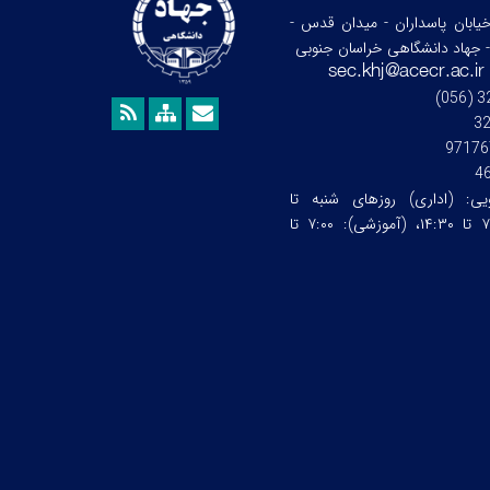
خیابان پاسداران - میدان قدس -
- جهاد دانشگاهی خراسان جنوبی
3
97176
4
ویی:
(اداری) روزهای شنبه تا
چهارشنبه ساعت:۷:۰۰ تا ۱۴:۳۰، (آموزشی): ۷:۰۰ تا