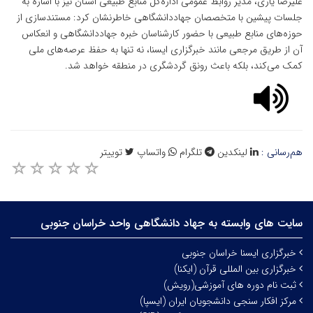
علیرضا یاری، مدیر روابط عمومی اداره‌کل منابع طبیعی استان نیز با اشاره به
جلسات پیشین با متخصصان جهاددانشگاهی خاطرنشان کرد: مستندسازی از
حوزه‌های منابع طبیعی با حضور کارشناسان خبره جهاددانشگاهی و انعکاس
آن از طریق مرجعی مانند خبرگزاری ایسنا، نه تنها به حفظ عرصه‌های ملی
کمک می‌کند، بلکه باعث رونق گردشگری در منطقه خواهد شد.
هم‌رسانی :
لینکدین
تلگرام
واتساپ
توییتر
سایت های وابسته به جهاد دانشگاهی واحد خراسان جنوبی
خبرگزاری ایسنا خراسان جنوبی
خبرگزاری بین المللی قرآن (ایکنا)
ثبت نام دوره های آموزشی(رویش)
مرکز افکار سنجی دانشجویان ایران (ایسپا)