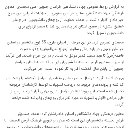
به گزارش روابط عمومی جهاددانشگاهی خراسان جنوبی، علی محمدی، معاون
فرهنگی جهاد دانشگاهی استان خراسان جنوبی، از جزئیات اجرایی این طرح
خبر داد و اظهار داشت: با هدف حمایت از زوج‌های دانشجویی، طرح ملی
«عقیق عشق» در سطح استان نیز پیاده‌سازی شد تا مسیر ازدواج برای
دانشجویان تسهیل گردد.
محمدی تصریح کرد: در این مرحله از اجرای طرح، 55 زوج دانشجو در استان
خراسان جنوبی در بازه زمانی سالروز ازدواج امیرالمونین(ع) و حضرت
فاطمه(س) تا عید سعید غدیر موفق به ثبت‌نام در این طرح شدند. این فرآیند
از طریق صندوق قرض‌الحسنه دانشجویان ایران، که شعبه استان خراسان
جنوبی آن پایان سال گذشته آغاز به کار نموده است، اجرا می‌گردد.
وی در ادامه افزود: در حال حاضر تمامی متقاضیان مراحل ثبت‌نام را پشت سر
گذاشته و پرونده‌های مربوط به دریافت تسهیلات توسط کارشناسان مربوطه
تکمیل شده است. این پرونده‌ها در مراحل اداری نهایی قرار دارند تا پس از
طی مراحل قانونی، تسهیلات مورد نظر برای زوج‌های پذیرفته شده فراهم
گردد.
معاون فرهنگی جهاد دانشگاهی استان خاطرنشان کرد: هدف صندوق
قرض‌الحسنه دانشجویان این است که علاوه بر ترویج فرهنگ قرض الحسنه، با
ایجاد بسترهای حمایتی و تسهیلات مالی، دغدغه‌های دانشجویان را در زمینه