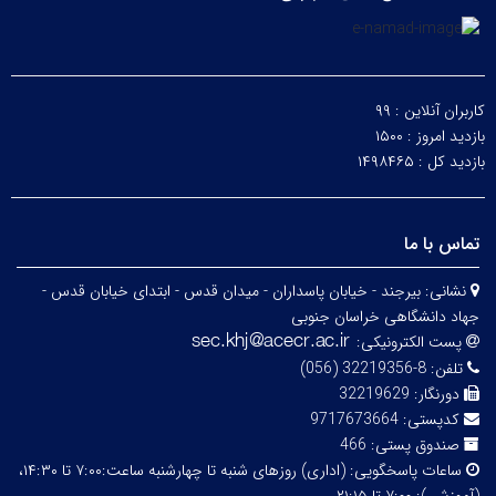
کاربران آنلاین :
۹۹
بازدید امروز :
۱۵۰۰
بازدید کل :
۱۴۹۸۴۶۵
تماس با ما
نشانی:
بیرجند - خیابان پاسداران - میدان قدس - ابتدای خیابان قدس -
جهاد دانشگاهی خراسان جنوبی
پست الکترونیکی:
تلفن:
8-32219356 (056)
دورنگار:
32219629
کدپستی:
9717673664
صندوق پستی:
466
ساعات پاسخگویی:
(اداری) روزهای شنبه تا چهارشنبه ساعت:۷:۰۰ تا ۱۴:۳۰،
(آموزشی): ۷:۰۰ تا ۲۱:۱۵